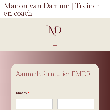
Manon van Damme | Trainer
en coach
Aanmeldformulier EMDR
w
Naam
*
e
k
e
n