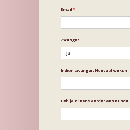
Email
*
Z
Zwanger
w
a
n
g
e
r
e
Indien zwanger: Hoeveel weken
e
r
d
e
r
B
Heb je al eens eerder een Kundal
e
r
i
c
h
t